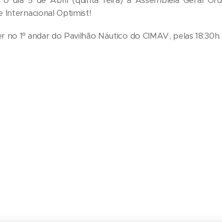
o dia 5 de Abril (quinta feira) a Assembleia Geral Ord
 Internacional Optimist!
 no 1º andar do Pavilhão Náutico do CIMAV, pelas 18:30h.