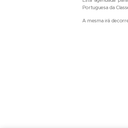
Está agendada para 
Portuguesa da Classe
A mesma irá decorrer